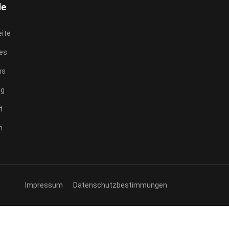
le
eite
les
ns
ag
t
n
Impressum
Datenschutzbestimmungen